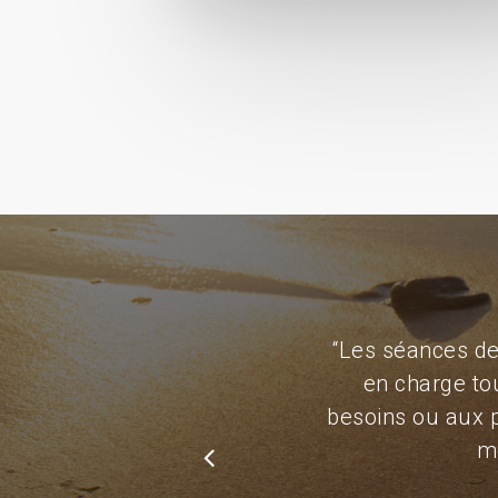
“
Les séances de 
en charge tou
besoins ou aux 
mo