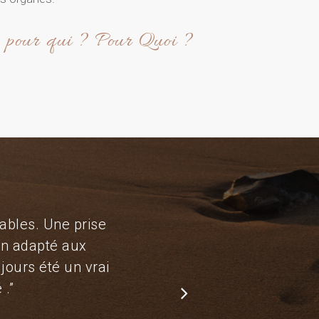
, pour qui ? Pour Quoi ?
ables. Une prise
oin adapté aux
ours été un vrai
 .
”