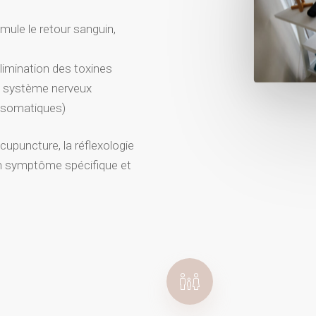
imule le retour sanguin,
élimination des toxines
e système nerveux
hosomatiques)
upuncture, la réflexologie
r un symptôme spécifique et