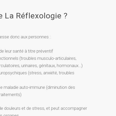
e La Réflexologie ?
dresse donc aux personnes :
e leur santé à titre préventif
ctionnels (troubles musculo-articulaires,
circulatoires, urinaires, génitaux, hormonaux…)
uropsychiques (stress, anxiété, troubles
de maladie auto-immune (diminution des
raitements)
 de douleurs et de stress, et peut accompagner
es organes.